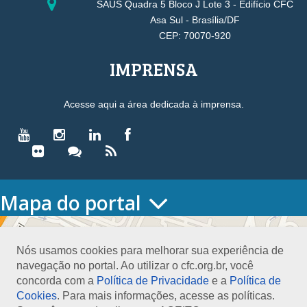
SAUS Quadra 5 Bloco J Lote 3 - Edifício CFC
Asa Sul - Brasília/DF
CEP: 70070-920
IMPRENSA
Acesse aqui a área dedicada à imprensa.
Mapa do portal
HOME
O CONSELHO
Nós usamos cookies para melhorar sua experiência de
Conselho Diretor
navegação no portal. Ao utilizar o cfc.org.br, você
Nossa Sede
concorda com a
Política de Privacidade
e a
Política de
Planejamento
Cookies
. Para mais informações, acesse as políticas.
Organograma