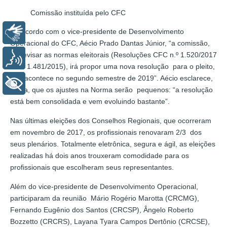
Comissão instituída pelo CFC
De acordo com o vice-presidente de Desenvolvimento
Libras
Operacional do CFC, Aécio Prado Dantas Júnior, “a comissão,
ao revisar as normas eleitorais (Resoluções CFC n.º 1.520/2017
Voz
e n.º 1.481/2015), irá propor uma nova resolução para o pleito,
que acontece no segundo semestre de 2019”. Aécio esclarece,
+ Acessibilidade
ainda, que os ajustes na Norma serão pequenos: “a resolução
está bem consolidada e vem evoluindo bastante”.
Nas últimas eleições dos
Conselhos Regionais, que ocorreram
em novembro de 2017, os profissionais renovaram 2/3 dos
seus plenários. Totalmente eletrônica, segura e ágil, as eleições
realizadas há dois anos trouxeram comodidade para os
profissionais que escolheram seus representantes.
Além do vice-presidente de Desenvolvimento Operacional,
participaram da reunião Mário Rogério Marotta (CRCMG),
Fernando Eugênio dos Santos (CRCSP), Ângelo Roberto
Bozzetto (CRCRS), Layana Tyara Campos Dertônio (CRCSE),