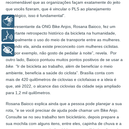
recomendável que as organizações façam exatamente do jeito
que vocês fizeram, que é vincular o PLS ao planejamento
estratégico, isso é fundamental”.
Libras
A representante da ONG Bike Anjos, Rosana Baioco, fez um
importante retrospecto histórico da bicicleta na humanidade,
Voz
principalmente o uso do meio de transporte entre as mulheres.
Segundo ela, ainda existe preconceito com mulheres ciclistas.
+ Acessibilidade
“Eu, por exemplo, não gosto de pedalar à noite”, revela. Por
outro lado, Baioco pontuou muitos pontos positivos de se usar a
bike. “
Ir de bicicleta ao trabalho, além de beneficiar o meio
ambiente, beneficia a saúde do ciclista”. Brasília conta com
mais de 420 quilômetros de ciclovias e ciclofaixas e a ideia é
que, até 2022, o alcance das ciclovias da cidade seja ampliado
para 1,2 mil quilômetros.
Rosana Baioco explica ainda que a pessoa pode planejar a sua
rota, “e se você precisar de ajuda pode chamar um Bike Anjo.
Consulte se no seu trabalho tem bicicletário, depois prepare a
sua mochila com alguns itens, entre eles, capinha de chuva e a