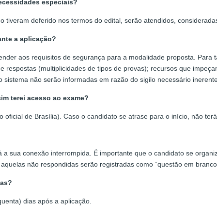
ecessidades especiais?
o tiveram deferido nos termos do edital, serão atendidos, considerad
nte a aplicação?
tender aos requisitos de segurança para a modalidade proposta. Para
 respostas (multiplicidades de tipos de provas); recursos que impeçam
o sistema não serão informadas em razão do sigilo necessário ineren
sim terei acesso ao exame?
o oficial de Brasília). Caso o candidato se atrase para o início, não 
a sua conexão interrompida. É importante que o candidato se organize
e aquelas não respondidas serão registradas como “questão em branco
vas?
quenta) dias após a aplicação.