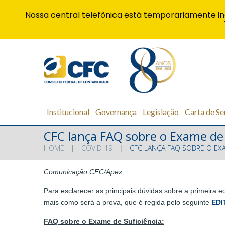
Nossa central telefônica está temporariamente in
Institucional
Governança
Legislação
Carta de Se
CFC lança FAQ sobre o Exame de 
HOME
COVID-19
CFC LANÇA FAQ SOBRE O EXA
Comunicação CFC/Apex
Para esclarecer as principais dúvidas sobre a primeira
mais como será a prova, que é regida pelo seguinte
EDI
FAQ sobre o Exame de Suficiência: