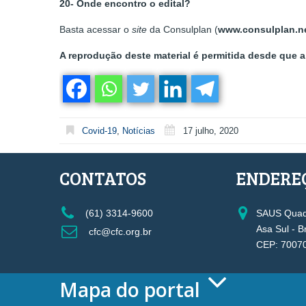
20- Onde encontro o edital?
Basta acessar o
site
da Consulplan (
www.consulplan.n
A reprodução deste material é permitida desde que a 
Covid-19
,
Notícias
17 julho, 2020
CONTATOS
ENDERE
(61) 3314-9600
SAUS Quadr
Asa Sul - B
cfc@cfc.org.br
CEP: 7007
Mapa do portal