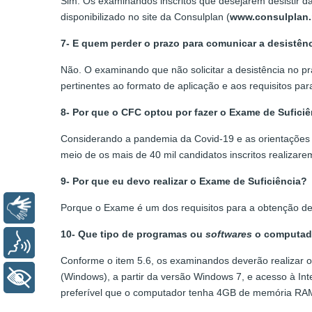
Sim. Os examinandos inscritos que desejarem desistir d
disponibilizado no site da Consulplan (
www.consulplan.
7- E quem perder o prazo para comunicar a desistênc
Não. O examinando que não solicitar a desistência no p
pertinentes ao formato de aplicação e aos requisitos pa
8- Por que o CFC optou por fazer o Exame de Sufici
Considerando a pandemia da Covid-19 e as orientações na
meio de os mais de 40 mil candidatos inscritos realizare
9- Por que eu devo realizar o Exame de Suficiência?
Libras
Porque o Exame é um dos requisitos para a obtenção de 
10- Que tipo de programas ou
softwares
o computador
Voz
Conforme o item 5.6, os examinandos deverão realizar 
(Windows), a partir da versão Windows 7, e acesso à In
+ Acessibilidade
preferível que o computador tenha 4GB de memória RAM e