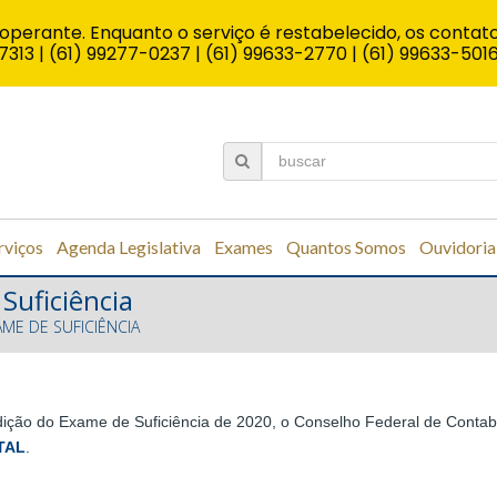
operante. Enquanto o serviço é restabelecido, os contato
7313 | (61) 99277-0237 | (61) 99633-2770 | (61) 99633-501
rviços
Agenda Legislativa
Exames
Quantos Somos
Ouvidoria
Suficiência
ME DE SUFICIÊNCIA
 edição do Exame de Suficiência de 2020, o Conselho Federal de Conta
TAL
.