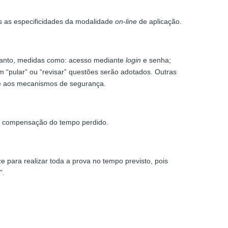
as as especificidades da modalidade
on-line
de aplicação.
 tanto, medidas como: acesso mediante
login
e senha;
 “pular” ou “revisar” questões serão adotados. Outras
te aos mecanismos de segurança.
terá compensação do tempo perdido.
 para realizar toda a prova no tempo previsto, pois
”.