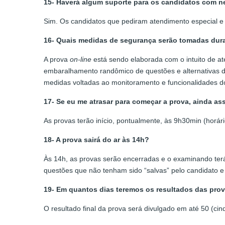
15- Haverá algum suporte para os candidatos com n
Sim. Os candidatos que pediram atendimento especial e 
16- Quais medidas de segurança serão tomadas dura
A prova
on-line
está sendo elaborada com o intuito de a
embaralhamento randômico de questões e alternativas de
medidas voltadas ao monitoramento e funcionalidades d
17- Se eu me atrasar para começar a prova, ainda as
As provas terão início, pontualmente, às 9h30min (horári
18- A prova sairá do ar às 14h?
Às 14h, as provas serão encerradas e o examinando terá 
questões que não tenham sido “salvas” pelo candidato 
19- Em quantos dias teremos os resultados das pro
O resultado final da prova será divulgado em até 50 (cin