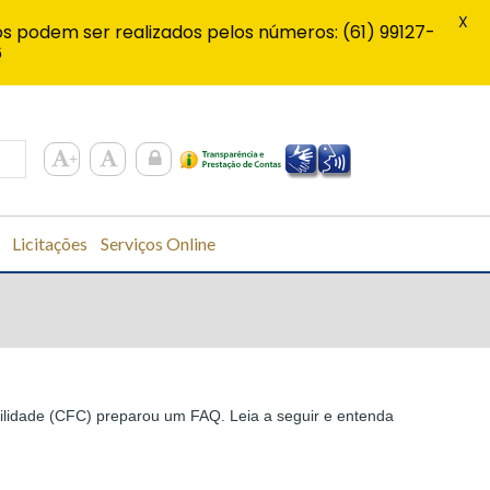
X
s podem ser realizados pelos números: (61) 99127-
6
Licitações
Serviços Online
bilidade (CFC) preparou um FAQ. Leia a seguir e entenda