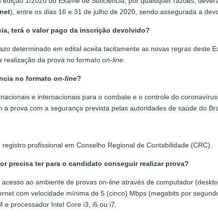
a edição 1/2020 do Exame de Suficiência, por quaisquer razões, deverã
net
), entre os dias 16 e 31 de julho de 2020, sendo assegurada a devol
ia, terá o valor pago da inscrição devolvido?
razo determinado em edital aceita tacitamente as novas regras deste 
ra realização da prova no formato
on-line
.
ência no formato
on-line
?
cionais e internacionais para o combate e o controle do coronavírus,
m a prova com a segurança prevista pelas autoridades de saúde do Bras
registro profissional em Conselho Regional de Contabilidade (CRC).
 precisa ter para o candidato conseguir realizar prova?
o acesso ao ambiente de provas
on-line
através de computador (deskto
ternet com velocidade mínima de 5 (cinco) Mbps (megabits por segund
 processador Intel Core i3, i5 ou i7.