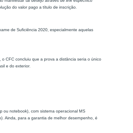
o manifestar tal desejo através de
link
específico
ução do valor pago a título de inscrição.
Exame de Suficiência 2020, especialmente aquelas
 o CFC concluiu que a prova a distância seria o único
il e do exterior.
p ou notebook), com sistema operacional MS
o). Ainda, para a garantia de melhor desempenho, é