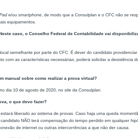
iPad
e/ou
smartphone
, de modo que a Consulplan e o CFC não se respo
ais equipamentos.
ste caso, o Conselho Federal de Contabilidade vai disponibilizar
 local semelhante por parte do CFC. É dever do candidato providenciar
to com as características necessárias, poderá solicitar a desistência
m manual sobre como realizar a prova virtual?
no dia 10 de agosto de 2020, no
site
da Consulplan.
ova, o que devo fazer?
o estará liberado ao sistema de provas. Caso haja uma queda momentâ
 o candidato NÃO terá compensação do tempo perdido em qualquer hip
conexão de internet ou outras intercorrências a que não der causa.