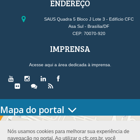
ENDEREÇO
SAUS Quadra 5 Bloco J Lote 3 - Edifício CFC
Asa Sul - Brasília/DF
CEP: 70070-920
IMPRENSA
Acesse aqui a área dedicada à imprensa.
Mapa do portal
HOME
O CONSELHO
Nós usamos cookies para melhorar sua experiência de
Conselho Diretor
navegação no portal. Ao utilizar o cfc.org.br, você
Nossa Sede