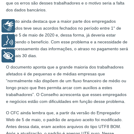
que os erros são desses trabalhadores e o motivo seria a falta
dos dados bancários.
O texto ainda destaca que a maior parte dos empregados
Libras
afetados teve seus acordos fechados no período entre 1° de
abril e 5 de maio de 2020 e, dessa forma, já deveria estar
Voz
recebendo o benefício. Com esse problema e a necessidade de
reprocessamento das informações, o atraso no pagamento será
de mais 30 dias.
+ Acessibilidade
O documento aponta que a grande maioria dos trabalhadores
afetados é de pequenas e de médias empresas que
“normalmente não dispõem de um fluxo financeiro de médio ou
longo prazo que lhes permita arcar com auxílios a estes
trabalhadores”. O Conselho acrescenta que esses empregados
e negócios estão com dificuldades em função desse problema.
O CFC ainda lembra que, a partir da versão do Empregador
Web de 5 de maio, o padrão de arquivo aceito foi modificado.
Antes dessa data, eram aceitos arquivos do tipo UTF8 BOM.
Após a atualização, o padrão é apenas UTF puro. Nesse