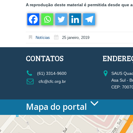
A reprodução deste material é permitida desde que a 
Notícias
25 janeiro, 2019
CONTATOS
ENDERE
(61) 3314-9600
SAUS Quadr
Asa Sul - B
cfc@cfc.org.br
CEP: 7007
Mapa do portal
HOME
O CONSELHO
Conselho Diretor