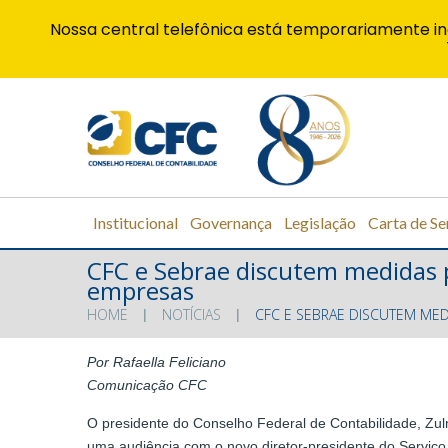
Nossa central telefônica está temporariamente in
Institucional
Governança
Legislação
Carta de Se
CFC e Sebrae discutem medidas p
empresas
HOME
NOTÍCIAS
CFC E SEBRAE DISCUTEM MED
Por Rafaella Feliciano
Comunicação CFC
O presidente do Conselho Federal de Contabilidade, Zulmi
uma audiência com o novo diretor-presidente do Serviço