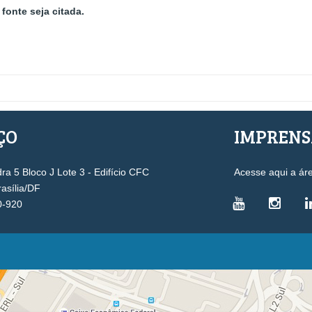
fonte seja citada.
ÇO
IMPREN
a 5 Bloco J Lote 3 - Edifício CFC
Acesse aqui a ár
rasília/DF
0-920
VICE-PRESIDÊNCIAS
Administrativa
L
Controle Interno
D