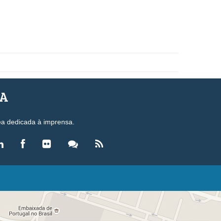
SA
ea dedicada à imprensa.
LEGISLAÇÃO
eis
ecretos-Lei