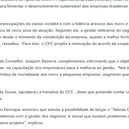
ara fomentar o desenvolvimento sustentável das empresas brasileiras
preocupações da classe contábil é com a falência precoce das micro
 de cinco anos de atuação. Segundo ele, a gestão deficiente do negóc
o desde o momento da constituição da empresa, quanto a melhor forma
ressaltou. Para isso, o CFC propôs a renovação do acordo de coopera
nal do Conselho, Joaquim Bezerra, complementou informando que o objet
ae, na capacitação dos empresários para a melhoria da gestão. “Nós t
o índice de mortalidade das micro e pequenas empresas ,segmento que
da Sousa, agradeceu a iniciativa do CFC , disse que pretende contar 
e.
o Henrique anunciou que estuda a possibilidade de lançar o “Sebrae C
blemas com a gestão dos negócios, é visível que existem problemas 
seus projetos”, explicou.