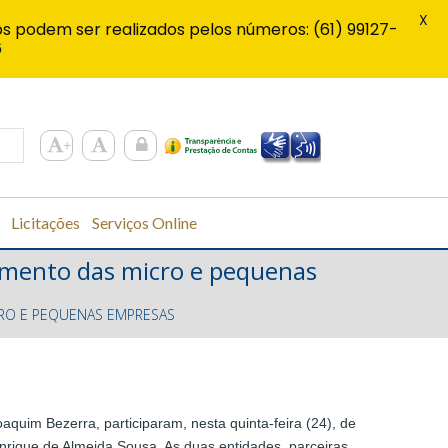
X
s podem ser realizados pelos números: (61) 99127-
6
Licitações
Serviços Online
vimento das micro e pequenas
CRO E PEQUENAS EMPRESAS
aquim Bezerra, participaram, nesta quinta-feira (24), de
nrique de Almeida Sousa. As duas entidades, parceiras