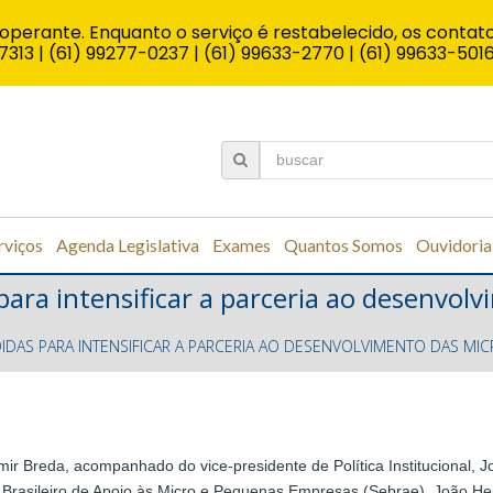
operante. Enquanto o serviço é restabelecido, os contato
7313 | (61) 99277-0237 | (61) 99633-2770 | (61) 99633-501
rviços
Agenda Legislativa
Exames
Quantos Somos
Ouvidoria
ara intensificar a parceria ao desenvol
IDAS PARA INTENSIFICAR A PARCERIA AO DESENVOLVIMENTO DAS MI
r Breda, acompanhado do vice-presidente de Política Institucional, Jo
 Brasileiro de Apoio às Micro e Pequenas Empresas (Sebrae), João He