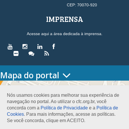
CEP: 70070-920
IMPRENSA
Acesse aqui a área dedicada à imprensa.
Mapa do portal
HOME
O CONSELHO
Nós usamos cookies para melhorar sua experiência de
Conselho Diretor
navegação no portal. Ao utilizar o cfc.org.br, você
Nossa Sede
concorda com a
Política de Privacidade
e a
Política de
Planejamento
Cookies
. Para mais informações, acesse as políticas.
Organograma
Se você concorda, clique em ACEITO.
Medalha João Lyra
Presidentes do CFC – Gestões anteriores