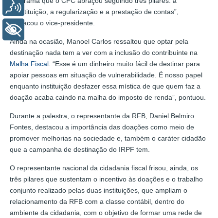
programa que o CFC abraçou seguindo três pilares: a
Voz
constituição, a regularização e a prestação de contas”,
destacou o vice-presidente.
+ Acessibilidade
Ainda na ocasião, Manoel Carlos ressaltou que optar pela
destinação nada tem a ver com a inclusão do contribuinte na
Malha Fiscal
. “Esse é um dinheiro muito fácil de destinar para
apoiar pessoas em situação de vulnerabilidade. É nosso papel
enquanto instituição desfazer essa mística de que quem faz a
doação acaba caindo na malha do imposto de renda”, pontuou.
Durante a palestra, o representante da RFB, Daniel Belmiro
Fontes, destacou a importância das doações como meio de
promover melhorias na sociedade e, também o caráter cidadão
que a campanha de destinação do IRPF tem.
O representante nacional da cidadania fiscal frisou, ainda, os
três pilares que sustentam o incentivo às doações e o trabalho
conjunto realizado pelas duas instituições, que ampliam o
relacionamento da RFB com a classe contábil, dentro do
ambiente da cidadania, com o objetivo de formar uma rede de