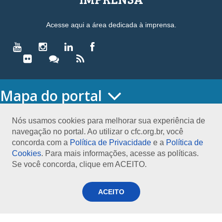
Acesse aqui a área dedicada à imprensa.
Mapa do portal
HOME
O CONSELHO
Nós usamos cookies para melhorar sua experiência de
navegação no portal. Ao utilizar o cfc.org.br, você
Conselho Diretor
concorda com a
Política de Privacidade
e a
Política de
Nossa Sede
Cookies
. Para mais informações, acesse as políticas.
Planejamento
Se você concorda, clique em ACEITO.
Organograma
Medalha João Lyra
Presidentes do CFC – Gestões anteriores
ACEITO
PRESIDÊNCIA
O Presidente