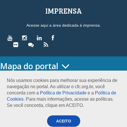
IMPRENSA
Acesse aqui a área dedicada à imprensa.
Mapa do portal
HOME
O CONSELHO
Nós usamos cookies para melhorar sua experiência de
navegação no portal. Ao utilizar o cfc.org.br, você
Conselho Diretor
concorda com a
Política de Privacidade
e a
Política de
Nossa Sede
Cookies
. Para mais informações, acesse as políticas.
Planejamento
Se você concorda, clique em ACEITO.
Organograma
Medalha João Lyra
Presidentes do CFC – Gestões anteriores
ACEITO
PRESIDÊNCIA