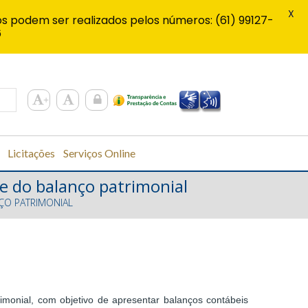
X
s podem ser realizados pelos números: (61) 99127-
6
Licitações
Serviços Online
de do balanço patrimonial
ÇO PATRIMONIAL
rimonial, com objetivo de apresentar balanços contábeis