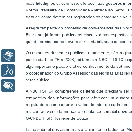
mais fidedignos e, com isso, oferecer aos gestores inf
Norma Brasileira de Contabilidade Aplicada ao Setor Pú
trata de como devem ser registrados os estoques e vai c
A regra faz parte do processo de convergência das Norm
Este ano, já foram publicadas cinco Normas específica
que determina como devem ser contabilizadas as conce
Os estoques dos entes públicos, atualmente, são regis
Libras
publicada hoje. “Em 2008, editamos a NBC T 16.10 insp
algo importante para o efetivo conhecimento do patrimô
Voz
o coordenador do Grupo Assessor das Normas Brasileira
setor público.
+ Acessibilidade
A NBC TSP 04 compreende os itens que precisam ser reg
tempestivo das informações para oferecer um quadro r
registrado e como apurar o valor, de fato, de cada be
relação ao valor de mercado, o balanço contábil deve 
GA/NBC T SP, Rosilene de Souza.
Estão submetidos às normas a União, os Estados, os Muni