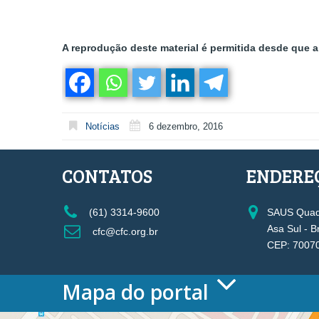
A reprodução deste material é permitida desde que a 
Notícias
6 dezembro, 2016
CONTATOS
ENDERE
(61) 3314-9600
SAUS Quadr
Asa Sul - B
cfc@cfc.org.br
CEP: 7007
Mapa do portal
HOME