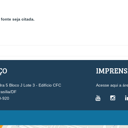
fonte seja citada.
ÇO
IMPREN
a 5 Bloco J Lote 3 - Edifício CFC
Acesse aqui a ár
rasília/DF
0-920
VICE-PRESIDÊNCIAS