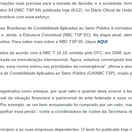
ormações mais precisas para a tomada de decisão, e à sociedade, for
blico 04 (NBC TSP 04) publicada hoje (6/12), no Diário Oficial da Uni
ontribuir com esse esforço.
as Brasileiras de Contabilidade Aplicadas ao Setor Público à normati
s e, ainda, a Estrutura Conceitual (NBC TSP EC). Na etapa atual, 
ssões. Para saber mais sobre a NBC TSP 05, clique
AQUI
.
trados de acordo com a NBC T 16.10, emitida pelo CFC, em 2008, que
irada na normatização internacional. Agora, estamos convergindo tod
nio, essa norma entrou nas prioridades da convergência”, afirma o vic
s de Contabilidade Aplicadas ao Setor Público (GA/NBC TSP), criado p
istrados como estoque, por qual valor e quando deve ocorrer a baixa.
eal da situação financeira e patrimonial do ente federado e essa 
m. Por exemplo, se um bem armazenado foi comprado por um valor, ma
espelhar essa perda”, conta a coordenadora de custos da Secretaria 
cípios e as suas empresas dependentes. O texto foi publicado hoje no