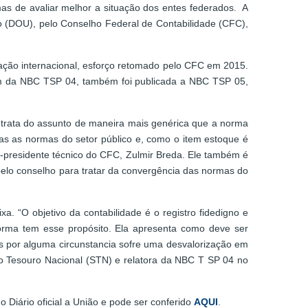
mas de avaliar melhor a situação dos entes federados. A
ão (DOU), pelo Conselho Federal de Contabilidade (CFC),
zação internacional, esforço retomado pelo CFC em 2015.
além da NBC TSP 04, também foi publicada a NBC TSP 05,
 trata do assunto de maneira mais genérica que a norma
as as normas do setor público e, como o item estoque é
e-presidente técnico do CFC, Zulmir Breda. Ele também é
elo conselho para tratar da convergência das normas do
 “O objetivo da contabilidade é o registro fidedigno e
norma tem esse propósito. Ela apresenta como deve ser
s por alguma circunstancia sofre uma desvalorização em
do Tesouro Nacional (STN) e relatora da NBC T SP 04 no
 Diário oficial a União e pode ser conferido
AQUI
.