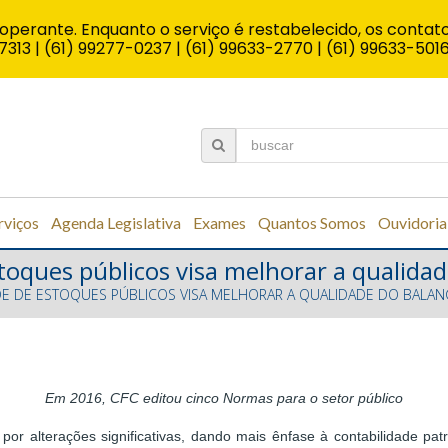
operante. Enquanto o serviço é restabelecido, os contato
7313 | (61) 99277-0237 | (61) 99633-2770 | (61) 99633-501
rviços
Agenda Legislativa
Exames
Quantos Somos
Ouvidoria
toques públicos visa melhorar a qualida
DE DE ESTOQUES PÚBLICOS VISA MELHORAR A QUALIDADE DO BALAN
Em 2016, CFC editou cinco Normas para o setor público
por alterações significativas, dando mais ênfase à contabilidade pat