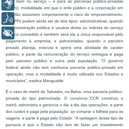
esse bem ou serviço – e para as parcerias público-privadas
Libras
(PPPs), modalidade em que o ente público e a corporação em
questão assumem conjuntamente o risco do empreendimento.
Voz
As PPPs podem ainda ser de dois tipos: administrativas, quando
a administração pública é usuária direta ou indireta do serviço
+ Acessibilidade
público concedido e também será ela a única responsável pelo
pagamento à empresa; e patrocinadas, quando o parceiro
privado planeja, executa e opera uma atividade de caráter
público, e parte da remuneração do serviço entregue é paga
pelo parceiro público e outra pela população. “O governo
federal ainda não tem nenhuma parceria público-privada em
operação, mas a modalidade é muito utilizada nos Estados e
municípios”, explica Mangualde.
É o caso do metrô de Salvador, na Bahia, uma parceria público-
privada do tipo patrocinada. O consórcio CCR construiu o
metrô, administra e gerencia o dia a dia das operações, e parte
dos custos é paga pela população, ao comprar o bilhete para as
viagens, e parte é paga pelo Estado. “A vantagem desse tipo de
parceria é que o Estado não tem de fazer um investimento