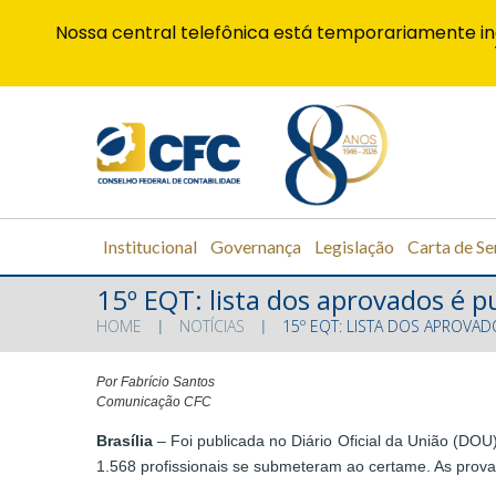
Nossa central telefônica está temporariamente in
Institucional
Governança
Legislação
Carta de Se
15º EQT: lista dos aprovados é pu
HOME
NOTÍCIAS
15º EQT: LISTA DOS APROVAD
Por Fabrício Santos
Comunicação CFC
Brasília
– Foi publicada no Diário Oficial da União (DO
1.568 profissionais se submeteram ao certame. As prova