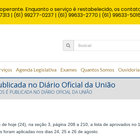
operante. Enquanto o serviço é restabelecido, os contato
7313 | (61) 99277-0237 | (61) 99633-2770 | (61) 99633-501
rviços
Agenda Legislativa
Exames
Quantos Somos
Ouvidoria
blicada no Diário Oficial da União
OS É PUBLICADA NO DIÁRIO OFICIAL DA UNIÃO
U) de hoje (24), na seção 3, página 208 a 210, a lista de aprovados n
s foram aplicadas nos dias 24, 25 e 26 de agosto.