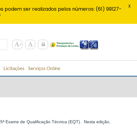
X
s podem ser realizados pelos números: (61) 99127-
6
Licitações
Serviços Online
o 15ª Exame de Qualificação Técnica (EQT). Nesta edição,