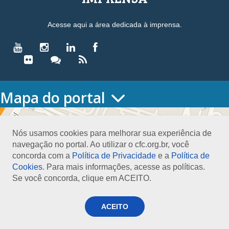
Acesse aqui a área dedicada à imprensa.
Mapa do portal
HOME
O CONSELHO
Nós usamos cookies para melhorar sua experiência de
Conselho Diretor
navegação no portal. Ao utilizar o cfc.org.br, você
Nossa Sede
concorda com a
Política de Privacidade
e a
Política de
Planejamento
Cookies
. Para mais informações, acesse as políticas.
Organograma
Se você concorda, clique em ACEITO.
Medalha João Lyra
Presidentes do CFC – Gestões anteriores
PRESIDÊNCIA
ACEITO
O Presidente