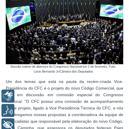
Sessão solene de abertura do Congresso Nacional em 2 de fevereiro. Foto:
Lúcio Bernardo Jr/Câmara dos Deputados
Um dos temas que está na pauta da recém-criada Vice-
Presidência do CFC é o projeto do novo Código Comercial, que
está em discussão em comissão especial do Congresso
Libras
Nacional. “O CFC possui uma comissão de acompanhamento
desse projeto, ligado à Vice Presidência Técnica do CFC, e nós
Voz
já entregamos nossas propostas à coordenadora da equipe de
especialistas que responsável pela elaboração do novo Código,
+ Acessibilidade
Uinie Caminha, que assessora os deputados federais Paes