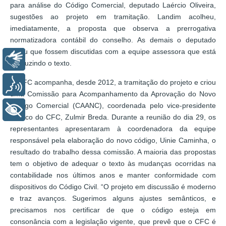
para análise do Código Comercial, deputado Laércio Oliveira,
sugestões ao projeto em tramitação. Landim acolheu,
imediatamente, a proposta que observa a prerrogativa
normatizadora contábil do conselho. As demais o deputado
pediu que fossem discutidas com a equipe assessora que está
Libras
produzindo o texto.
O CFC acompanha, desde 2012, a tramitação do projeto e criou
Voz
uma Comissão para Acompanhamento da Aprovação do Novo
Código Comercial (CAANC), coordenada pelo vice-presidente
+ Acessibilidade
técnico do CFC, Zulmir Breda. Durante a reunião do dia 29, os
representantes apresentaram à coordenadora da equipe
responsável pela elaboração do novo código, Uinie Caminha, o
resultado do trabalho dessa comissão. A maioria das propostas
tem o objetivo de adequar o texto às mudanças ocorridas na
contabilidade nos últimos anos e manter conformidade com
dispositivos do Código Civil. “O projeto em discussão é moderno
e traz avanços. Sugerimos alguns ajustes semânticos, e
precisamos nos certificar de que o código esteja em
consonância com a legislação vigente,
que prevê que o CFC é