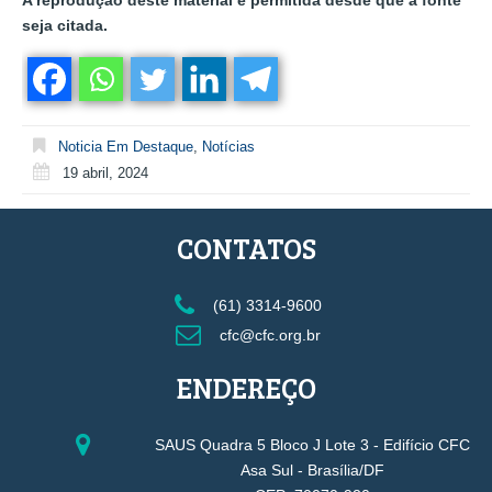
A reprodução deste material é permitida desde que a fonte
seja citada.
Noticia Em Destaque
,
Notícias
19 abril, 2024
CONTATOS
(61) 3314-9600
cfc@cfc.org.br
ENDEREÇO
SAUS Quadra 5 Bloco J Lote 3 - Edifício CFC
Asa Sul - Brasília/DF