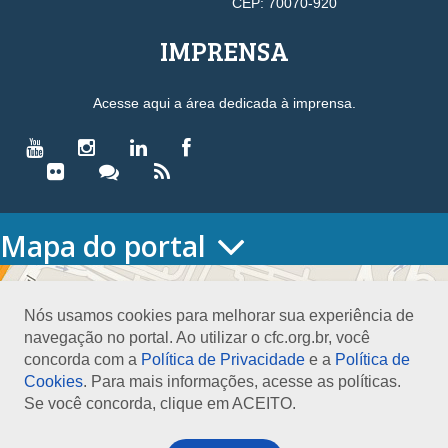
CEP: 70070-920
IMPRENSA
Acesse aqui a área dedicada à imprensa.
Mapa do portal
HOME
O CONSELHO
Nós usamos cookies para melhorar sua experiência de
Conselho Diretor
navegação no portal. Ao utilizar o cfc.org.br, você
Nossa Sede
concorda com a
Política de Privacidade
e a
Política de
Planejamento
Cookies
. Para mais informações, acesse as políticas.
Organograma
Se você concorda, clique em ACEITO.
Medalha João Lyra
Presidentes do CFC – Gestões anteriores