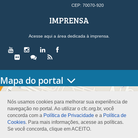
CEP: 70070-920
IMPRENSA
Acesse aqui a área dedicada à imprensa.
Mapa do portal
HOME
O CONSELHO
Nós usamos cookies para melhorar sua experiência de
Conselho Diretor
navegação no portal. Ao utilizar o cfc.org.br, você
Nossa Sede
concorda com a
Política de Privacidade
e a
Política de
Planejamento
Cookies
. Para mais informações, acesse as políticas.
Organograma
Se você concorda, clique em ACEITO.
Medalha João Lyra
Presidentes do CFC – Gestões anteriores