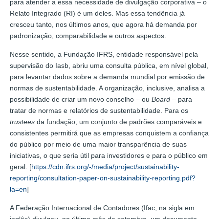
para atender a essa necessidade de divulgação corporativa – o
Relato Integrado (RI) é um deles. Mas essa tendência já
cresceu tanto, nos últimos anos, que agora há demanda por
padronização, comparabilidade e outros aspectos.
Nesse sentido, a Fundação IFRS, entidade responsável pela
supervisão do Iasb, abriu uma consulta pública, em nível global,
para levantar dados sobre a demanda mundial por emissão de
normas de sustentabilidade. A organização, inclusive, analisa a
possibilidade de criar um novo conselho – ou
Board
– para
tratar de normas e relatórios de sustentabilidade. Para os
trustees
da fundação, um conjunto de padrões comparáveis e
consistentes permitirá que as empresas conquistem a confiança
do público por meio de uma maior transparência de suas
iniciativas, o que seria útil para investidores e para o público em
geral. [
https://cdn.ifrs.org/-/media/project/sustainability-
reporting/consultation-paper-on-sustainability-reporting.pdf?
la=en
]
A Federação Internacional de Contadores (Ifac, na sigla em
inglês) divulgou, no último mês de setembro, um documento