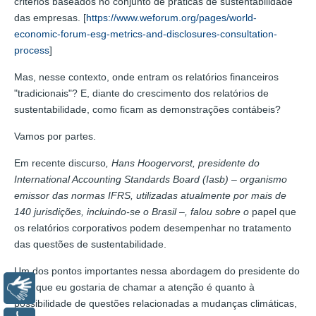
critérios baseados no conjunto de práticas de sustentabilidade
das empresas. [
https://www.weforum.org/pages/world-
economic-forum-esg-metrics-and-disclosures-consultation-
process
]
Mas, nesse contexto, onde entram os relatórios financeiros
"tradicionais"? E, diante do crescimento dos relatórios de
sustentabilidade, como ficam as demonstrações contábeis?
Vamos por partes.
Em recente discurso
, Hans Hoogervorst,
presidente do
International Accounting Standards Board (
Iasb
) –
organismo
emissor das normas IFRS, utilizadas atualmente por mais de
140 jurisdições, incluindo-se o Brasil –, falou sobre o
papel que
os relatórios corporativos podem desempenhar no tratamento
das questões de sustentabilidade.
Um dos pontos importantes nessa abordagem do presidente do
Iasb que eu gostaria de chamar a atenção é quanto à
Libras
possibilidade de questões relacionadas a mudanças climáticas,