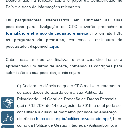
Doutorandos na reflexão sobre o papel da Contabilidade no
País e a troca de informações relevantes.
Os pesquisadores interessados em submeter as suas
pesquisas para divulgação do CFC deverão preencher o
formulário eletrônico de cadastro e anexar
, no formato PDF,
as perguntas da pesquisa
, contendo a assinatura do
pesquisador, disponível
aqui
.
Cabe ressaltar que ao finalizar o seu cadastro lhe será
apresentado um termo de aceite, contendo as condições para
submissão da sua pesquisa, quais sejam:
( ) Declaro ter ciência de que o CFC realiza o tratamento
de seus dados de acordo com a sua Política de
Privacidade, Lei Geral de Proteção de Dados Pessoais
Libras
(Lei n.º 13.709, de 14 de agosto de 2018, a qual pode ser
consultada a qualquer momento por você no endereço
Voz
eletrônico
https://cfc.org.br/politica-privacidade-app/
, bem
como da Política de Gestão Integrada - Antissuborno, a