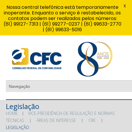
X
Nossa central telefônica está temporariamente
inoperante. Enquanto o serviço é restabelecido, os
contatos podem ser realizados pelos números:
(61) 99127-7313 | (61) 99277-0237 | (61) 99633-2770
| (61) 99633-5016
Legislação
HOME
VICE-PRESIDÊNCIA DE REGULAÇÃO E NORMAS
TÉCNICAS
ÁREAS DE INTERESSE
CRE
LEGISLAÇÃO