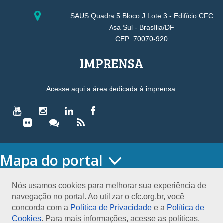
SAUS Quadra 5 Bloco J Lote 3 - Edifício CFC
Asa Sul - Brasília/DF
CEP: 70070-920
IMPRENSA
Acesse aqui a área dedicada à imprensa.
Mapa do portal
HOME
O CONSELHO
Nós usamos cookies para melhorar sua experiência de
navegação no portal. Ao utilizar o cfc.org.br, você
Conselho Diretor
concorda com a
Política de Privacidade
e a
Política de
Nossa Sede
Cookies
. Para mais informações, acesse as políticas.
Planejamento