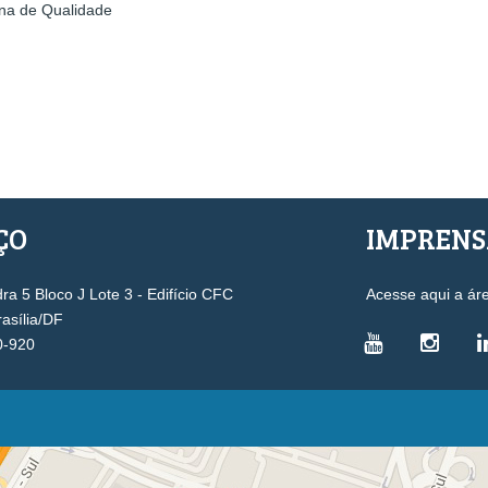
rna de Qualidade
ÇO
IMPREN
a 5 Bloco J Lote 3 - Edifício CFC
Acesse aqui a ár
rasília/DF
0-920
VICE-PRESIDÊNCIAS
Administrativa
L