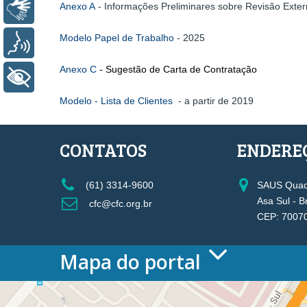
Anexo A
- Informações Preliminares sobre Revisão Exte
Libras
Modelo Papel de Trabalho
- 2025
Voz
Anexo C
- Sugestão de Carta de Contratação
+ Acessibilidade
Modelo - Lista de Clientes
- a partir de 2019
CONTATOS
ENDERE
(61) 3314-9600
SAUS Quadr
Asa Sul - B
cfc@cfc.org.br
CEP: 7007
Mapa do portal
HOME
O CONSELHO