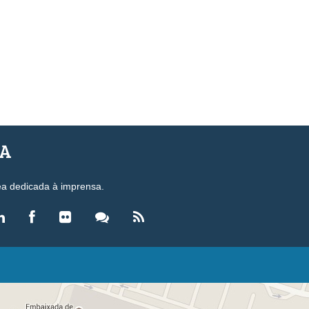
SA
ea dedicada à imprensa.
LEGISLAÇÃO
eis