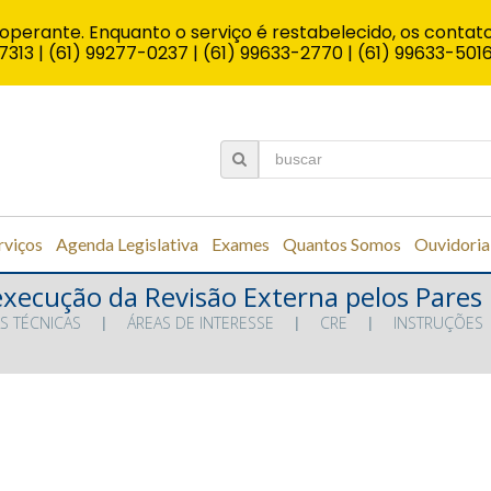
operante. Enquanto o serviço é restabelecido, os contato
7313 | (61) 99277-0237 | (61) 99633-2770 | (61) 99633-501
rviços
Agenda Legislativa
Exames
Quantos Somos
Ouvidoria
 execução da Revisão Externa pelos Pares
S TÉCNICAS
ÁREAS DE INTERESSE
CRE
INSTRUÇÕES