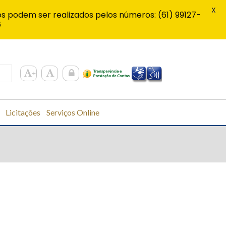
X
s podem ser realizados pelos números: (61) 99127-
6
Licitações
Serviços Online