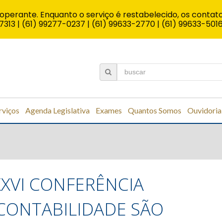
operante. Enquanto o serviço é restabelecido, os contato
7313 | (61) 99277-0237 | (61) 99633-2770 | (61) 99633-501
rviços
Agenda Legislativa
Exames
Quantos Somos
Ouvidoria
XXVI CONFERÊNCIA
CONTABILIDADE SÃO