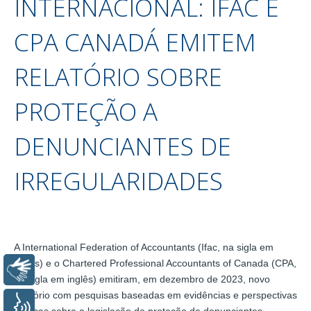
INTERNACIONAL: IFAC E
CPA CANADÁ EMITEM
RELATÓRIO SOBRE
PROTEÇÃO A
DENUNCIANTES DE
IRREGULARIDADES
A International Federation of Accountants (Ifac, na sigla em
inglês) e o Chartered Professional Accountants of Canada (CPA,
Libras
na sigla em inglês) emitiram, em dezembro de 2023, novo
relatório com pesquisas baseadas em evidências e perspectivas
Voz