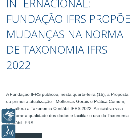
INTERNACIONAL:
FUNDAÇÃO IFRS PROPÕE
MUDANÇAS NA NORMA
DE TAXONOMIA IFRS
2022
A Fundação IFRS publicou, nesta quarta-feira (16), a Proposta
da primeira atualização - Melhorias Gerais e Prática Comum,
que altera a Taxonomia Contábil IFRS 2022. A iniciativa visa
melhorar a qualidade dos dados e facilitar o uso da Taxonomia
Libras
Contábil IFRS.
Voz