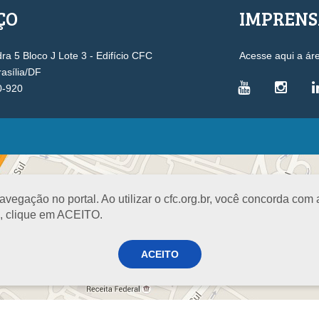
ÇO
IMPREN
a 5 Bloco J Lote 3 - Edifício CFC
Acesse aqui a ár
rasília/DF
0-920
VICE-PRESIDÊNCIAS
Administrativa
L
Controle Interno
D
egação no portal. Ao utilizar o cfc.org.br, você concorda com
Desenvolvimento Profissional
R
a, clique em ACEITO.
Governança e Gestão Estratégica
N
Fiscalização, Ética e Disciplina
I
ACEITO
Técnica
S
Registro
PROJETOS E PROGRAMAS
A
Excelência na Contabilidade
R