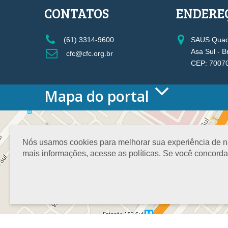
CONTATOS
ENDERE
(61) 3314-9600
SAUS Quadr
Asa Sul - B
cfc@cfc.org.br
CEP: 7007
Mapa do portal
HOME
O CONSELHO
Conselho Diretor
Nós usamos cookies para melhorar sua experiência de nav
Nossa Sede
mais informações, acesse as políticas. Se você concord
Planejamento
Organograma
Medalha João Lyra
Presidentes do CFC – Gestões anteriores
PRESIDÊNCIA
O Presidente