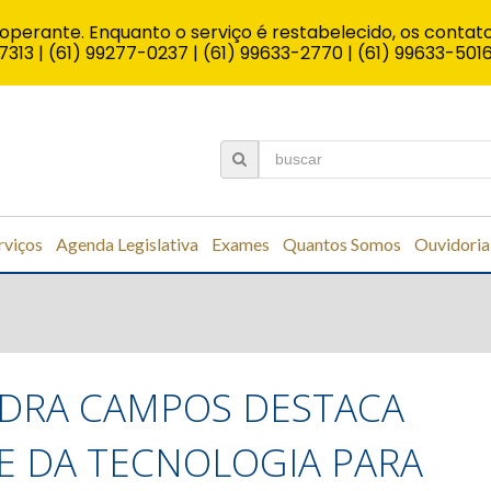
operante. Enquanto o serviço é restabelecido, os contato
7313 | (61) 99277-0237 | (61) 99633-2770 | (61) 99633-501
rviços
Agenda Legislativa
Exames
Quantos Somos
Ouvidoria
NDRA CAMPOS DESTACA
E DA TECNOLOGIA PARA