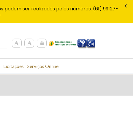
X
s podem ser realizados pelos números: (61) 99127-
6
Licitações
Serviços Online