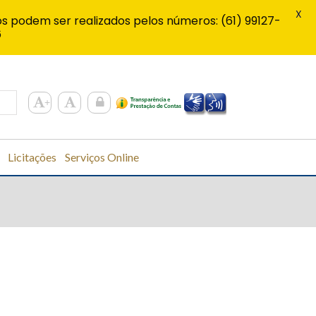
X
s podem ser realizados pelos números: (61) 99127-
6
Licitações
Serviços Online