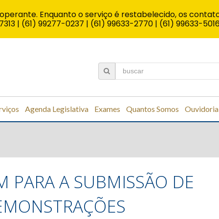
operante. Enquanto o serviço é restabelecido, os contato
7313 | (61) 99277-0237 | (61) 99633-2770 | (61) 99633-501
rviços
Agenda Legislativa
Exames
Quantos Somos
Ouvidoria
M PARA A SUBMISSÃO DE
DEMONSTRAÇÕES