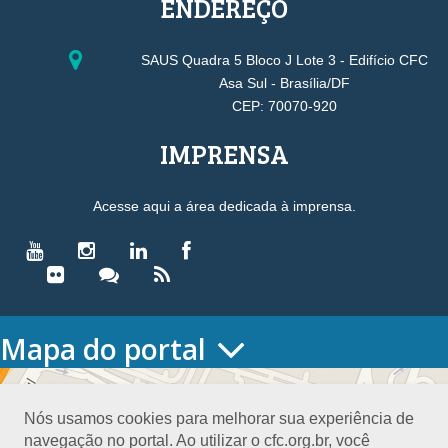
ENDEREÇO
SAUS Quadra 5 Bloco J Lote 3 - Edifício CFC
Asa Sul - Brasília/DF
CEP: 70070-920
IMPRENSA
Acesse aqui a área dedicada à imprensa.
Mapa do portal
HOME
O CONSELHO
Nós usamos cookies para melhorar sua experiência de
Conselho Diretor
navegação no portal. Ao utilizar o cfc.org.br, você
Nossa Sede