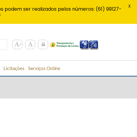
X
s podem ser realizados pelos números: (61) 99127-
6
Licitações
Serviços Online