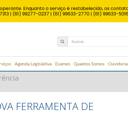
operante. Enquanto o serviço é restabelecido, os contato
7313 | (61) 99277-0237 | (61) 99633-2770 | (61) 99633-501
rviços
Agenda Legislativa
Exames
Quantos Somos
Ouvidoria
rência
NOVA FERRAMENTA DE