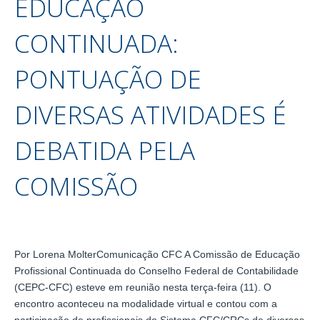
EDUCAÇÃO
CONTINUADA:
PONTUAÇÃO DE
DIVERSAS ATIVIDADES É
DEBATIDA PELA
COMISSÃO
Por Lorena MolterComunicação CFC A Comissão de Educação
Profissional Continuada do Conselho Federal de Contabilidade
(CEPC-CFC) esteve em reunião nesta terça-feira (11). O
encontro aconteceu na modalidade virtual e contou com a