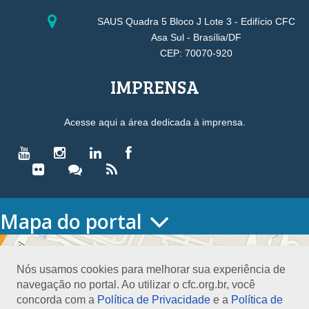
SAUS Quadra 5 Bloco J Lote 3 - Edifício CFC
Asa Sul - Brasília/DF
CEP: 70070-920
IMPRENSA
Acesse aqui a área dedicada à imprensa.
Mapa do portal
HOME
O CONSELHO
Nós usamos cookies para melhorar sua experiência de
Conselho Diretor
navegação no portal. Ao utilizar o cfc.org.br, você
Nossa Sede
concorda com a
Política de Privacidade
e a
Política de
Planejamento