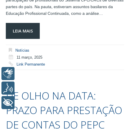
participação de profissionais do Sistema CFC/CRCs de diversas
partes do país. Na pauta, estiveram assuntos basilares da
Educação Profissional Continuada, como a análise…
LEIA MAIS
Notícias
11 março, 2025
Link Permanente
Libras
Voz
DE OLHO NA DATA:
+ Acessibilidade
PRAZO PARA PRESTAÇÃO
DE CONTAS DO PEPC