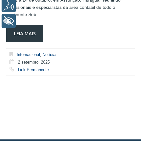
de 22 a 24 de outubro, em Assunção, Paraguai, reunindo
Voz
profissionais e especialistas da área contábil de todo o
continente.Sob…
+ Acessibilidade
LEIA MAIS
Internacional
,
Notícias
2 setembro, 2025
Link Permanente