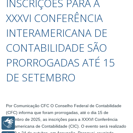
INSCRIÇÕES PARA A
XXXVI CONFERÊNCIA
INTERAMERICANA DE
CONTABILIDADE SÃO
PRORROGADAS ATÉ 15
DE SETEMBRO
Por Comunicação CFC O Conselho Federal de Contabilidade
(CFC) informa que foram prorrogadas, até o dia 15 de
setembro de 2025, as inscrições para a XXXVI Conferência
Libras
Interamericana de Contabilidade (CIC). O evento será realizado