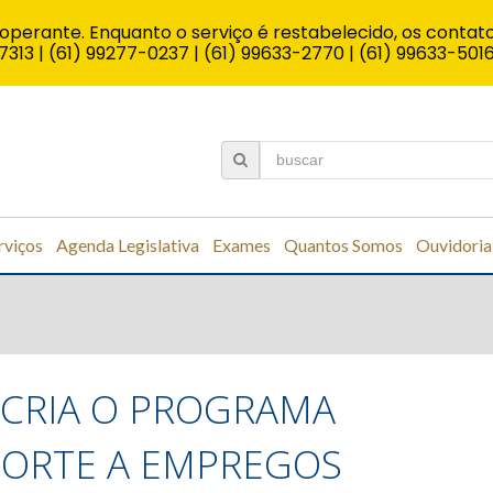
operante. Enquanto o serviço é restabelecido, os contato
7313 | (61) 99277-0237 | (61) 99633-2770 | (61) 99633-501
rviços
Agenda Legislativa
Exames
Quantos Somos
Ouvidoria
 CRIA O PROGRAMA
PORTE A EMPREGOS