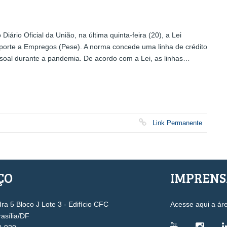
rio Oficial da União, na última quinta-feira (20), a Lei
uporte a Empregos (Pese). A norma concede uma linha de crédito
oal durante a pandemia. De acordo com a Lei, as linhas…
Link Permanente
ÇO
IMPREN
a 5 Bloco J Lote 3 - Edifício CFC
Acesse aqui a ár
rasília/DF