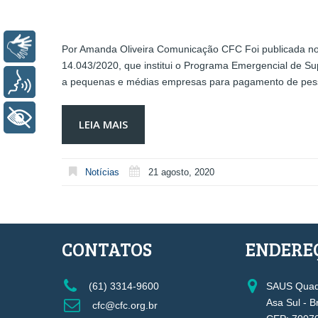
Libras
Por Amanda Oliveira Comunicação CFC Foi publicada no Diá
14.043/2020, que institui o Programa Emergencial de S
a pequenas e médias empresas para pagamento de pess
Voz
+ Acessibilidade
LEIA MAIS
Notícias
21 agosto, 2020
CONTATOS
ENDERE
(61) 3314-9600
SAUS Quadr
Asa Sul - B
cfc@cfc.org.br