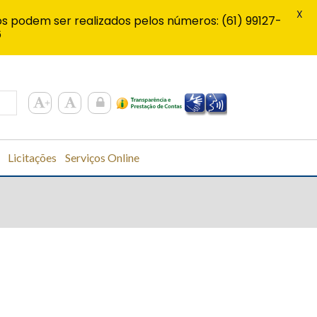
X
s podem ser realizados pelos números: (61) 99127-
6
Licitações
Serviços Online