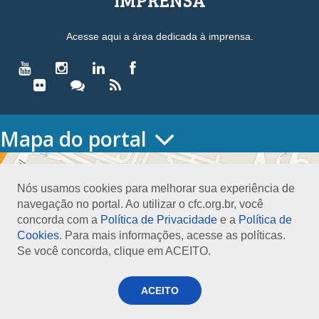
Acesse aqui a área dedicada à imprensa.
Mapa do portal
HOME
O CONSELHO
Nós usamos cookies para melhorar sua experiência de
Conselho Diretor
navegação no portal. Ao utilizar o cfc.org.br, você
Nossa Sede
concorda com a
Política de Privacidade
e a
Política de
Planejamento
Cookies
. Para mais informações, acesse as políticas.
Organograma
Se você concorda, clique em ACEITO.
Medalha João Lyra
Presidentes do CFC – Gestões anteriores
PRESIDÊNCIA
ACEITO
O Presidente