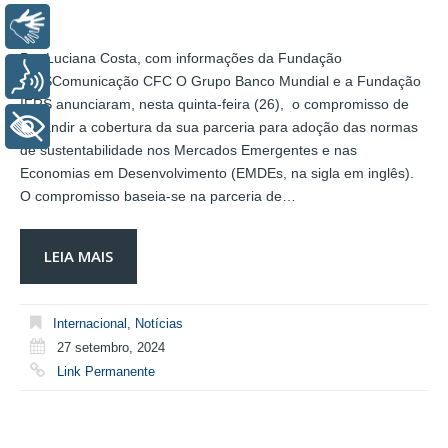
Libras
Por Luciana Costa, com informações da Fundação
Voz
IFRSComunicação CFC O Grupo Banco Mundial e a Fundação
IFRS anunciaram, nesta quinta-feira (26), o compromisso de
+ Acessibilidade
expandir a cobertura da sua parceria para adoção das normas
de sustentabilidade nos Mercados Emergentes e nas
Economias em Desenvolvimento (EMDEs, na sigla em inglês).
O compromisso baseia-se na parceria de…
LEIA MAIS
Internacional
,
Notícias
27 setembro, 2024
Link Permanente