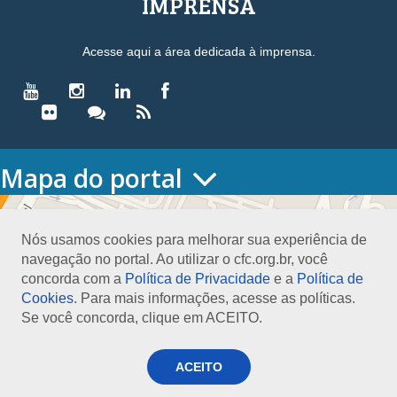
IMPRENSA
Acesse aqui a área dedicada à imprensa.
Mapa do portal
HOME
O CONSELHO
Nós usamos cookies para melhorar sua experiência de
Conselho Diretor
navegação no portal. Ao utilizar o cfc.org.br, você
Nossa Sede
concorda com a
Política de Privacidade
e a
Política de
Planejamento
Cookies
. Para mais informações, acesse as políticas.
Organograma
Se você concorda, clique em ACEITO.
Medalha João Lyra
Presidentes do CFC – Gestões anteriores
PRESIDÊNCIA
ACEITO
O Presidente