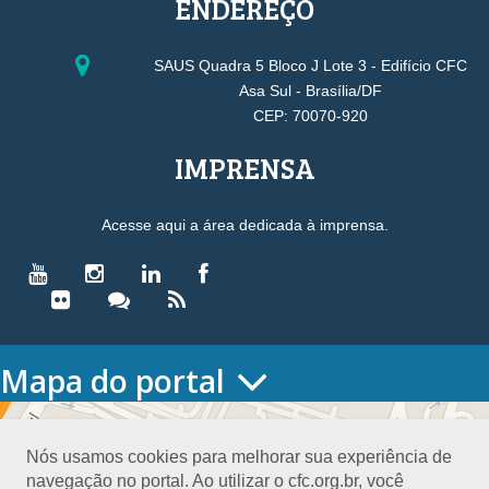
ENDEREÇO
SAUS Quadra 5 Bloco J Lote 3 - Edifício CFC
Asa Sul - Brasília/DF
CEP: 70070-920
IMPRENSA
Acesse aqui a área dedicada à imprensa.
Mapa do portal
HOME
O CONSELHO
Nós usamos cookies para melhorar sua experiência de
Conselho Diretor
navegação no portal. Ao utilizar o cfc.org.br, você
Nossa Sede