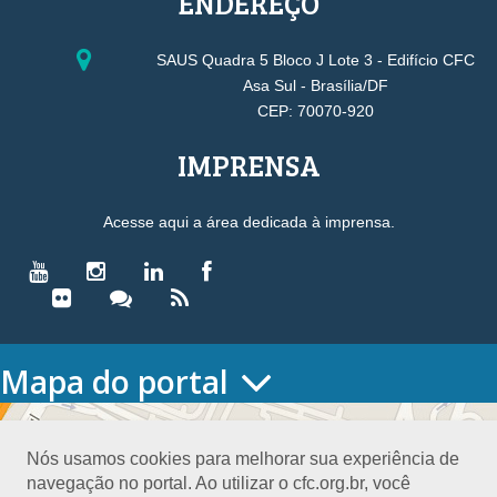
ENDEREÇO
SAUS Quadra 5 Bloco J Lote 3 - Edifício CFC
Asa Sul - Brasília/DF
CEP: 70070-920
IMPRENSA
Acesse aqui a área dedicada à imprensa.
Mapa do portal
HOME
O CONSELHO
Nós usamos cookies para melhorar sua experiência de
Conselho Diretor
navegação no portal. Ao utilizar o cfc.org.br, você
Nossa Sede