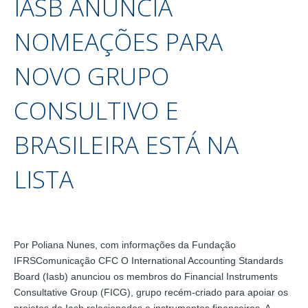
IASB ANUNCIA
NOMEAÇÕES PARA
NOVO GRUPO
CONSULTIVO E
BRASILEIRA ESTÁ NA
LISTA
Por Poliana Nunes, com informações da Fundação
IFRSComunicação CFC O International Accounting Standards
Board (Iasb) anunciou os membros do Financial Instruments
Consultative Group (FICG), grupo recém-criado para apoiar os