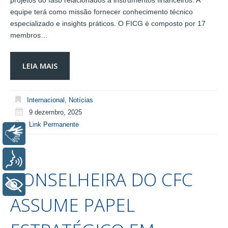
projetos do Iasb relacionados a instrumentos financeiros. A
equipe terá como missão fornecer conhecimento técnico
especializado e insights práticos. O FICG é composto por 17
membros…
LEIA MAIS
Internacional
,
Notícias
9 dezembro, 2025
Link Permanente
Libras
Voz
CONSELHEIRA DO CFC
+ Acessibilidade
ASSUME PAPEL