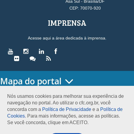
Asa Sul - Brasília/DF
CEP: 70070-920
IMPRENSA
Acesse aqui a área dedicada à imprensa.
Mapa do portal
HOME
O CONSELHO
Nós usamos cookies para melhorar sua experiência de
navegação no portal. Ao utilizar o cfc.org.br, você
Conselho Diretor
concorda com a
Política de Privacidade
e a
Política de
Nossa Sede
Cookies
. Para mais informações, acesse as políticas.
Planejamento
Se você concorda, clique em ACEITO.
Organograma
Medalha João Lyra