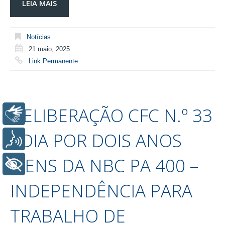
LEIA MAIS
Notícias
21 maio, 2025
Link Permanente
DELIBERAÇÃO CFC N.º 33
Libras
ADIA POR DOIS ANOS
Voz
ITENS DA NBC PA 400 –
+ Acessibilidade
INDEPENDÊNCIA PARA
TRABALHO DE