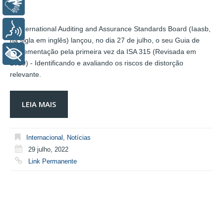
Libras
Voz
O International Auditing and Assurance Standards Board (Iaasb,
na sigla em inglês) lançou, no dia 27 de julho, o seu Guia de
Implementação pela primeira vez da ISA 315 (Revisada em
+ Acessibilidade
2019) - Identificando e avaliando os riscos de distorção
relevante.
LEIA MAIS
Internacional
,
Notícias
29 julho, 2022
Link Permanente