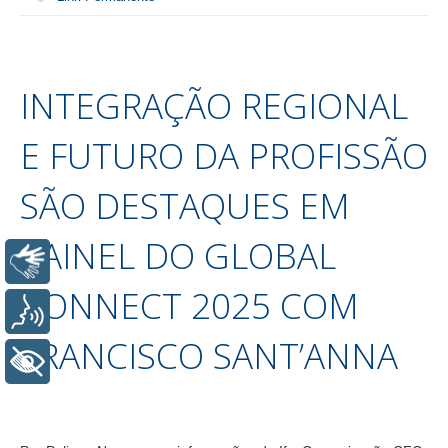
INTEGRAÇÃO REGIONAL
E FUTURO DA PROFISSÃO
SÃO DESTAQUES EM
PAINEL DO GLOBAL
Libras
CONNECT 2025 COM
Voz
FRANCISCO SANT’ANNA
+ Acessibilidade