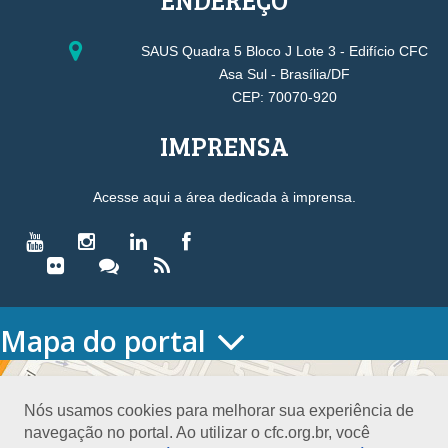
SAUS Quadra 5 Bloco J Lote 3 - Edifício CFC
Asa Sul - Brasília/DF
CEP: 70070-920
IMPRENSA
Acesse aqui a área dedicada à imprensa.
Mapa do portal
HOME
O CONSELHO
Nós usamos cookies para melhorar sua experiência de
Conselho Diretor
navegação no portal. Ao utilizar o cfc.org.br, você
Nossa Sede