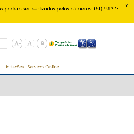
X
s podem ser realizados pelos números: (61) 99127-
6
Licitações
Serviços Online