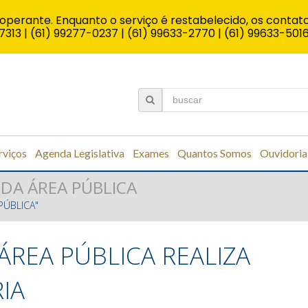
operante. Enquanto o serviço é restabelecido, os contato
7313 | (61) 99277-0237 | (61) 99633-2770 | (61) 99633-501
rviços
Agenda Legislativa
Exames
Quantos Somos
Ouvidoria
DA ÁREA PÚBLICA
PÚBLICA"
ÁREA PÚBLICA REALIZA
IA