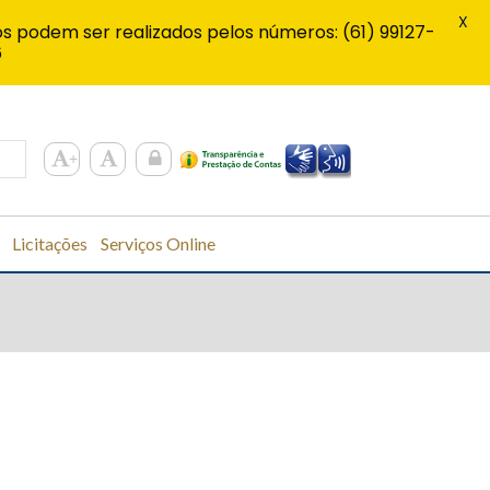
X
s podem ser realizados pelos números: (61) 99127-
6
Licitações
Serviços Online