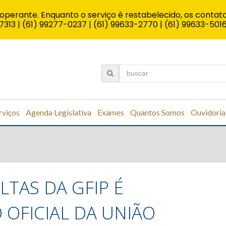
operante. Enquanto o serviço é restabelecido, os contato
7313 | (61) 99277-0237 | (61) 99633-2770 | (61) 99633-501
rviços
Agenda Legislativa
Exames
Quantos Somos
Ouvidoria
LTAS DA GFIP É
 OFICIAL DA UNIÃO