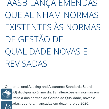
IAASB LANÇA EMENDAS
QUE ALINHAM NORMAS
EXISTENTES ÀS NORMAS
DE GESTÃO DE
QUALIDADE NOVAS E
REVISADAS
O International Auditing and Assurance Standards Board
(IAASB) divulgou no último dia 19, alterações em normas em
Libras
decorrência das normas de Gestão de Qualidade, novas e
revisadas, que foram lançadas em dezembro de 2020.
Voz