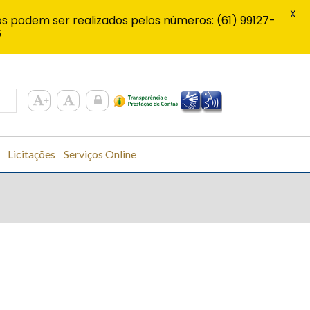
X
s podem ser realizados pelos números: (61) 99127-
6
Licitações
Serviços Online