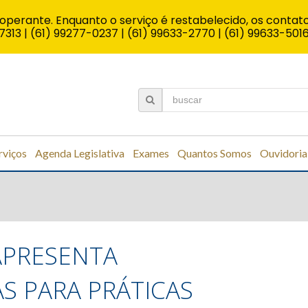
operante. Enquanto o serviço é restabelecido, os contato
7313 | (61) 99277-0237 | (61) 99633-2770 | (61) 99633-501
rviços
Agenda Legislativa
Exames
Quantos Somos
Ouvidoria
 APRESENTA
S PARA PRÁTICAS