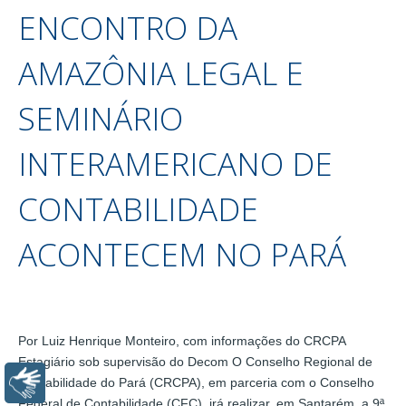
ENCONTRO DA
AMAZÔNIA LEGAL E
SEMINÁRIO
INTERAMERICANO DE
CONTABILIDADE
ACONTECEM NO PARÁ
Por Luiz Henrique Monteiro, com informações do CRCPA
Estagiário sob supervisão do Decom O Conselho Regional de
Contabilidade do Pará (CRCPA), em parceria com o Conselho
Libras
Federal de Contabilidade (CFC), irá realizar, em Santarém, a 9ª