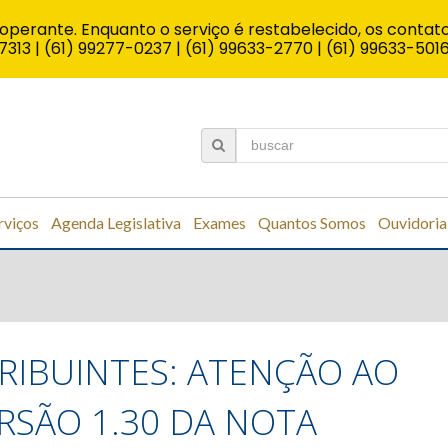
operante. Enquanto o serviço é restabelecido, os contato
7313 | (61) 99277-0237 | (61) 99633-2770 | (61) 99633-501
rviços
Agenda Legislativa
Exames
Quantos Somos
Ouvidoria
IBUINTES: ATENÇÃO AO
SÃO 1.30 DA NOTA