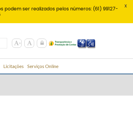
X
s podem ser realizados pelos números: (61) 99127-
6
Licitações
Serviços Online