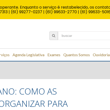
operante. Enquanto o serviço é restabelecido, os contato
7313 | (61) 99277-0237 | (61) 99633-2770 | (61) 99633-501
rviços
Agenda Legislativa
Exames
Quantos Somos
Ouvidoria
 ANO: COMO AS
ORGANIZAR PARA