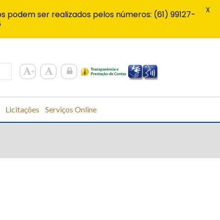
X
s podem ser realizados pelos números: (61) 99127-
6
Licitações
Serviços Online