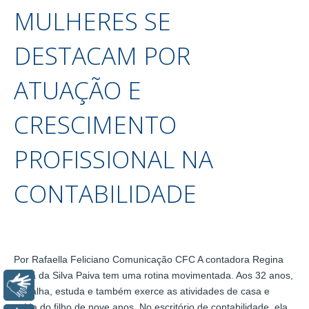
MULHERES SE
DESTACAM POR
ATUAÇÃO E
CRESCIMENTO
PROFISSIONAL NA
CONTABILIDADE
Por Rafaella Feliciano Comunicação CFC A contadora Regina
Célia da Silva Paiva tem uma rotina movimentada. Aos 32 anos,
Libras
trabalha, estuda e também exerce as atividades de casa e
cuida do filho de nove anos. No escritório de contabilidade, ela