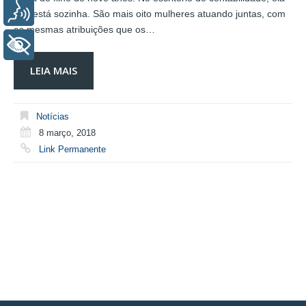
Voz
não está sozinha. São mais oito mulheres atuando juntas, com
as mesmas atribuições que os…
+ Acessibilidade
LEIA MAIS
Notícias
8 março, 2018
Link Permanente