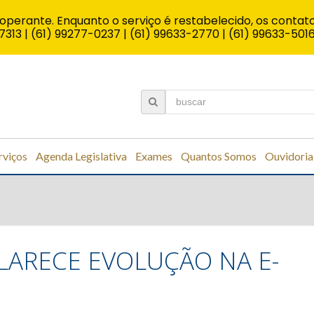
operante. Enquanto o serviço é restabelecido, os contato
7313 | (61) 99277-0237 | (61) 99633-2770 | (61) 99633-501
rviços
Agenda Legislativa
Exames
Quantos Somos
Ouvidoria
LARECE EVOLUÇÃO NA E-