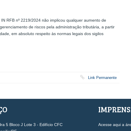
a IN RFB nº 2219/2024 não implicou qualquer aumento de
erenciamento de riscos pela administração tributária, a partir
dade, em absoluto respeito às normas legais dos sigilos
Link Permanente
ÇO
IMPREN
a 5 Bloco J Lote 3 - Edifício CFC
Acesse aqui a ár