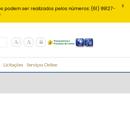
X
s podem ser realizados pelos números: (61) 99127-
6
Licitações
Serviços Online