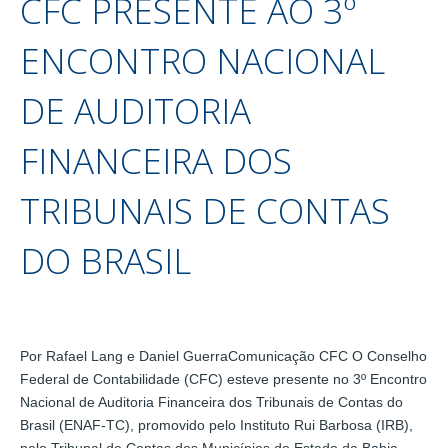
CFC PRESENTE AO 3º
ENCONTRO NACIONAL
DE AUDITORIA
FINANCEIRA DOS
TRIBUNAIS DE CONTAS
DO BRASIL
Por Rafael Lang e Daniel GuerraComunicação CFC O Conselho
Federal de Contabilidade (CFC) esteve presente no 3º Encontro
Nacional de Auditoria Financeira dos Tribunais de Contas do
Brasil (ENAF-TC), promovido pelo Instituto Rui Barbosa (IRB),