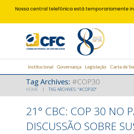
Nossa central telefônica está temporariamente in
Institucional
Governança
Legislação
Carta de Se
Tag Archives:
#COP30
HOME
TAG ARCHIVES: "#COP30"
21° CBC: COP 30 NO 
DISCUSSÃO SOBRE SU