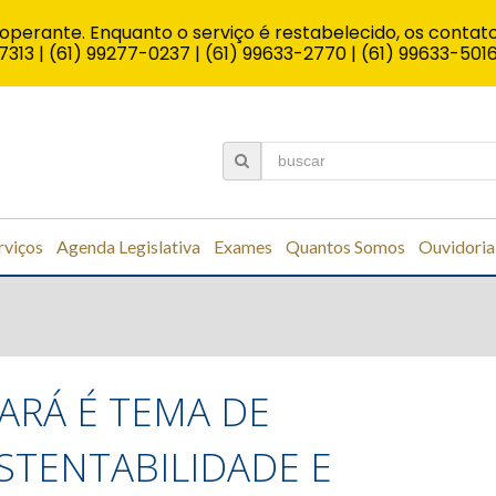
operante. Enquanto o serviço é restabelecido, os contato
7313 | (61) 99277-0237 | (61) 99633-2770 | (61) 99633-501
rviços
Agenda Legislativa
Exames
Quantos Somos
Ouvidoria
PARÁ É TEMA DE
STENTABILIDADE E