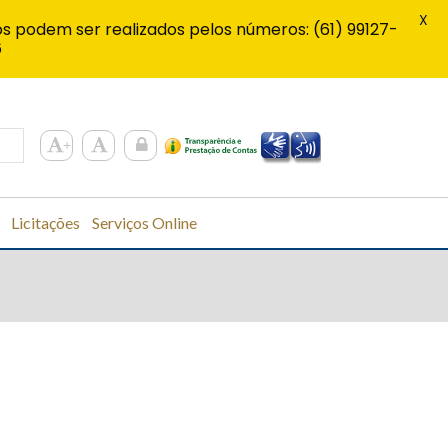
X
s podem ser realizados pelos números: (61) 99127-
6
Licitações
Serviços Online