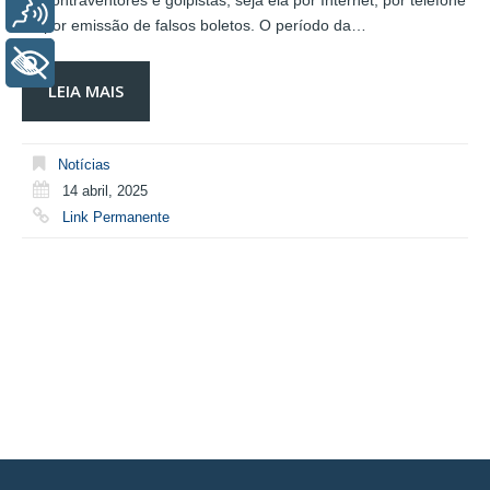
de contraventores e golpistas, seja ela por Internet, por telefone
Voz
ou por emissão de falsos boletos. O período da…
+ Acessibilidade
LEIA MAIS
Notícias
14 abril, 2025
Link Permanente