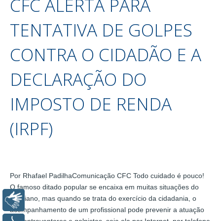
CFC ALERTA PARA
TENTATIVA DE GOLPES
CONTRA O CIDADÃO E A
DECLARAÇÃO DO
IMPOSTO DE RENDA
(IRPF)
Por Rhafael PadilhaComunicação CFC Todo cuidado é pouco!
O famoso ditado popular se encaixa em muitas situações do
cotidiano, mas quando se trata do exercício da cidadania, o
Libras
acompanhamento de um profissional pode prevenir a atuação