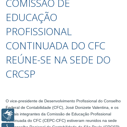
COMISSÃO DE
EDUCAÇÃO
PROFISSIONAL
CONTINUADA DO CFC
REÚNE-SE NA SEDE DO
CRCSP
O vice-presidente de Desenvolvimento Profissional do Conselho
Federal de Contabilidade (CFC), José Donizete Valentina, e os
demais integrantes da Comissão de Educação Profissional
Libras
Continuada do CFC (CEPC-CFC) estiveram reunidos na sede