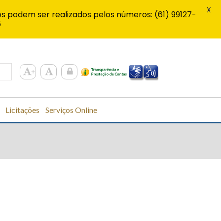
X
s podem ser realizados pelos números: (61) 99127-
6
Licitações
Serviços Online